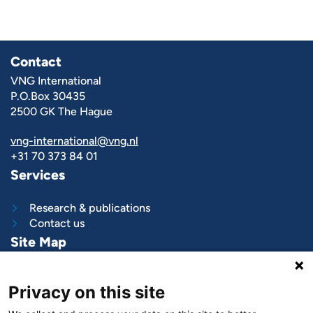
Contact
VNG International
P.O.Box 30435
2500 GK The Hague
vng-international@vng.nl
+31 70 373 84 01
Services
Research & publications
Contact us
Site Map
What we do
Privacy on this site
Project and programs
Work with us