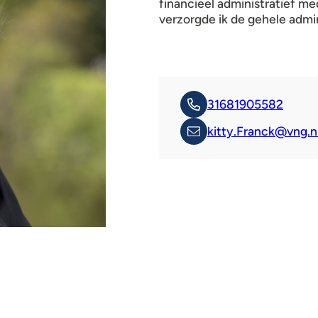
financieel administratief me
verzorgde ik de gehele admin
31681905582
kitty.Franck@vng.n