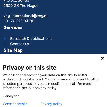
P.O.Box 30435
2500 GK The Hague
vng-international@vng.nl
+31 70 373 84 01
Services
Research & publications
Contact us
Site Map
What we do
Privacy on this site
Project and programs
Work with us
We collect and process your data on this site to better
News & stories
understand how it is used. You can give your consent to all or
About
us
selected purposes, or you can decline them all. For more
information, see our privacy policy.
Follow us on
Analytics
LinkedIn
Consent details
Privacy policy