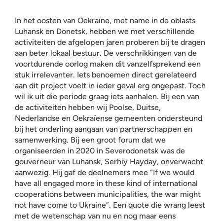
In het oosten van Oekraïne, met name in de oblasts
Luhansk en Donetsk, hebben we met verschillende
activiteiten de afgelopen jaren proberen bij te dragen
aan beter lokaal bestuur. De verschrikkingen van de
voortdurende oorlog maken dit vanzelfsprekend een
stuk irrelevanter. Iets benoemen direct gerelateerd
aan dit project voelt in ieder geval erg ongepast. Toch
wil ik uit die periode graag iets aanhalen. Bij een van
de activiteiten hebben wij Poolse, Duitse,
Nederlandse en Oekraïense gemeenten ondersteund
bij het onderling aangaan van partnerschappen en
samenwerking. Bij een groot forum dat we
organiseerden in 2020 in Severodonetsk was de
gouverneur van Luhansk, Serhiy Hayday, onverwacht
aanwezig. Hij gaf de deelnemers mee “If we would
have all engaged more in these kind of international
cooperations between municipalities, the war might
not have come to Ukraine”. Een quote die wrang leest
met de wetenschap van nu en nog maar eens